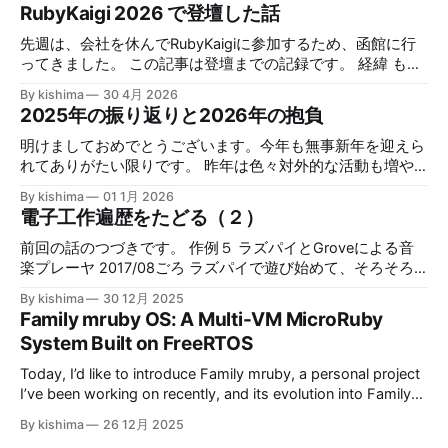
RubyKaigi 2026 で登壇した話
先週は、会社を休んでRubyKaigiに参加するため、函館に行
ってきました。 この記事は登壇までの記録です。 経緯 もと
もとCFPが採択されたのは２回目で、１回目は2020年開催
By kishima
30 4月 2026
のRubyKaigiでした。ただちょうどCOVID-19の拡大の時期と
2025年の振り返りと2026年の抱負
被ってしまい、キャンセルされて、RubyKaigi Takeout 2020
として実施されました。 以下はその時の資料です。 now-is-
明けましておめでとうございます。今年も無事新年を迎えら
the-time-to-create-your-own-mruby-computerfrom
れてありがたい限りです。 昨年は色々対外的な活動も増や
kishima7 楽しみにしていたので、当時は、大変意気消沈し
したり、自分の趣味プロジェクトも新しく始めたりしたの
By kishima
01 1月 2026
てしまいました。その後、仕事の方もCOVID-19の影響もあ
で、活発な一年だったと思います。 今年は仕事始めて２０
電子工作遍歴をたどる（２）
り、色々とどたばたして、転職したり、結婚したり、など趣
周年でもありますし、色々頑張り時な年だと思うので、抱負
味の時間を取れない時期が数年続きました。 生活もやっと
と合わせて、昨年の振り返りを残しておきたいと思います。
前回の話のつづきです。 作例５ ラズパイとGroveによる音
落ち着いてきた2025年から本格的に個人プロジェクトを再
2025年振り返り 2025年は、４月までは仕事のほうがかなり
楽プレーヤ 2017/08ごろ ラズパイで遊び始めて、そろそろ
開させて、その成果が採択されて、今回発表させていただく
忙しく、日々仕事で忙殺される日々でした。 2/2 Tokyu.rb新
単なるミニPCとしてではなく、いろいろ電子工作っぽいこ
By kishima
30 12月 2025
ことができました。 事前準備 本格的に開発に着手したのが
年会2025 まだ忙しい季時期でしたが、地方出張前に荷物抱
とをやってみたくなってきました。 そのころSeeedのGrove
Family mruby OS: A Multi-VM MicroRuby
2025年の10月ごろで、そこからまずはLinuxシミュレーショ
えて参加した記憶があります。 Tokyu.rbは、みんなで美味し
というものを知って、これなら初心者でも色々電子デバイス
System Built on FreeRTOS
ン環境で開発進めて、基本形を
いもの（主に肉）をいただく集まりなのですが、そこで関西
試せる！となって色々買ってきて作ったのがこちらです。 A
Ruby会議のことを聞いたことが、この後の動きの伏線にな
first step to Raspberry Pi project | Kishima blogThis was a
Today, I’d like to introduce Family mruby, a personal project
りました。 ５月になって仕事が落ち着いてきたので、一念
first step to Raspberry Pi project done in last year.
I’ve been working on recently, and its evolution into Family
発起して久しぶりに地域Ruby会議へのプロポーザルを送っ
RaspiMusicServer This an…Kishima blogkishimaGitHub -
mruby OS. (This post is translated from a previous post)
たのでした。 5/26 PicoPicoRuby #1 待望のmruby関連の勉
By kishima
26 12月 2025
kishima/RaspiMusicServer: An music server on Raspberry pi
Background and Motivation Family mruby is a project that I
強会！ということでウキウキで参加しました。 以降も月イ