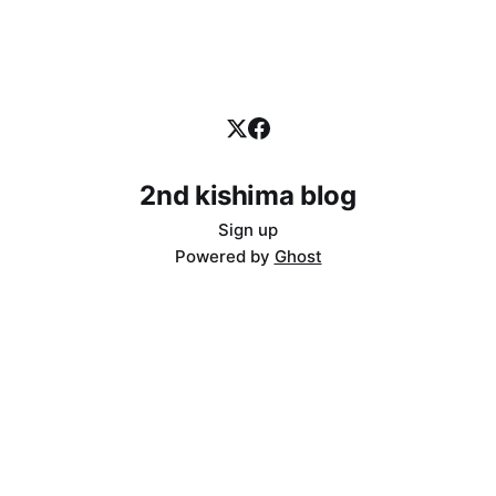
and ArduinoAn music server
originally started in 2019. I also presented an
チで安定して開催されており、私の活動のモチ
2nd kishima blog
Sign up
Powered by
Ghost