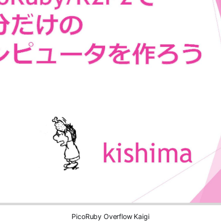
PicoRuby Overflow Kaigi