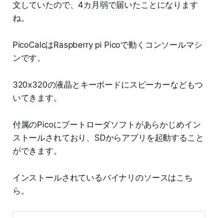
アとして、キーボードとモニタを搭
文していたので、4カ月弱で届いたことになります
載したスタンドアロンなポケットコ
ね。
ンピュータキットです。 clockwork
はRaspberryPiベースのロマンあふ
れるデバイスをこれまで提供してい
PicoCalcはRaspberry pi Picoで動くコンソールマシ
る会社で、私も昔クラウドファンデ
ンです。
ィングに参加したこともありまし
た。 私自身も、以前、ラズパイをタ
カチケースに入れて気合でポケコン
320x320の液晶とキーボードにスピーカーなどもつ
もどきを作ったりしたこともあった
いてきます。
ので、この洗練された筐体には当然
心が躍りました。 デフォルトで動く
のはBasicで、これもまた味わいが
付属のPicoにブートローダソフトがあらかじめイン
あってよきですが、やはり自分とし
ストールされており、SDからアプリを起動すること
てはmruby動かしたい、ということ
で、Raspi PicoといえばPicoRubyの
ができます。
出
インストールされているバイナリのソースはこち
ら。