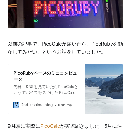
以前の記事で、PicoCalcが届いたら、PicoRubyを動
かしてみたい、というお話をしていました。
PicoRubyベースのミニコンピュ
ータ
先日、SNSを見ていたらPicoCalcと
いうデバイスを見つけた PicoCalc |
ClockworkPiClockworkPi - Creators
of PicoCalc uConsole DevTerm and
2nd kishima blog
kishima
GameShell, Open Source Portable
Hardware for Every
Dev.ClockworkPi これはclockwork
9月頭に実際に
PicoCalc
が実際届きました。5月に注
から出ているRaspberryPi Picoをコ