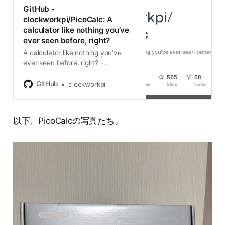
GitHub -
clockworkpi/PicoCalc: A
calculator like nothing you’ve
ever seen before, right?
A calculator like nothing you’ve
ever seen before, right? -
clockworkpi/PicoCalc
GitHub
clockworkpi
以下、PicoCalcの写真たち。