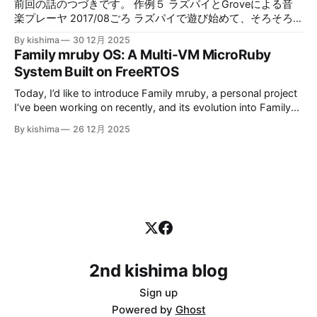
味の時間を取れない時期が数年続きました。 生活もやっと
と合わせて、昨年の振り返りを残しておきたいと思います。
前回の話のつづきです。 作例５ ラズパイとGroveによる音
落ち着いてきた2025年から本格的に個人プロジェクトを再
2025年振り返り 2025年は、４月までは仕事のほうがかなり
楽プレーヤ 2017/08ごろ ラズパイで遊び始めて、そろそろ
開させて、その成果が採択されて、今回発表させていただく
忙しく、日々仕事で忙殺される日々でした。 2/2 Tokyu.rb新
単なるミニPCとしてではなく、いろいろ電子工作っぽいこ
By kishima
30 12月 2025
ことができました。 事前準備 本格的に開発に着手したのが
年会2025 まだ忙しい季時期でしたが、地方出張前に荷物抱
とをやってみたくなってきました。 そのころSeeedのGrove
Family mruby OS: A Multi-VM MicroRuby
2025年の10月ごろで、そこからまずはLinuxシミュレーショ
えて参加した記憶があります。 Tokyu.rbは、みんなで美味し
というものを知って、これなら初心者でも色々電子デバイス
System Built on FreeRTOS
ン環境で開発進めて、基本形を
いもの（主に肉）をいただく集まりなのですが、そこで関西
試せる！となって色々買ってきて作ったのがこちらです。 A
Ruby会議のことを聞いたことが、この後の動きの伏線にな
first step to Raspberry Pi project | Kishima blogThis was a
Today, I’d like to introduce Family mruby, a personal project
りました。 ５月になって仕事が落ち着いてきたので、一念
first step to Raspberry Pi project done in last year.
I’ve been working on recently, and its evolution into Family
発起して久しぶりに地域Ruby会議へのプロポーザルを送っ
RaspiMusicServer This an…Kishima blogkishimaGitHub -
mruby OS. (This post is translated from a previous post)
たのでした。 5/26 PicoPicoRuby #1 待望のmruby関連の勉
By kishima
26 12月 2025
kishima/RaspiMusicServer: An music server on Raspberry pi
Background and Motivation Family mruby is a project that I
強会！ということでウキウキで参加しました。 以降も月イ
and ArduinoAn music server
originally started in 2019. I also presented an
チで安定して開催されており、私の活動のモチ
2nd kishima blog
Sign up
Powered by
Ghost