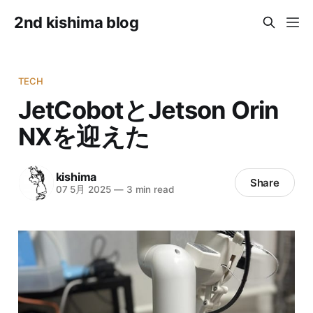
2nd kishima blog
TECH
JetCobotとJetson Orin
NXを迎えた
kishima
Share
07 5月 2025
—
3 min read