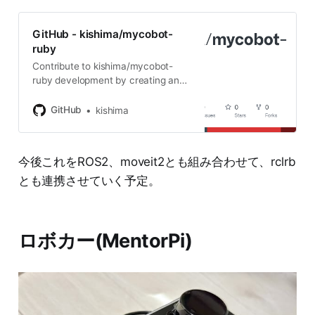
GitHub - kishima/mycobot-
ruby
Contribute to kishima/mycobot-
ruby development by creating an
account on GitHub.
GitHub
kishima
今後これをROS2、moveit2とも組み合わせて、rclrb
とも連携させていく予定。
ロボカー(MentorPi)