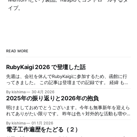
イプ。
READ MORE
RubyKaigi 2026 で登壇した話
先週は、会社を休んでRubyKaigiに参加するため、函館に行
ってきました。 この記事は登壇までの記録です。 経緯 もと
もとCFPが採択されたのは２回目で、１回目は2020年開催
By kishima
30 4月 2026
のRubyKaigiでした。ただちょうどCOVID-19の拡大の時期と
2025年の振り返りと2026年の抱負
被ってしまい、キャンセルされて、RubyKaigi Takeout 2020
として実施されました。 以下はその時の資料です。 now-is-
明けましておめでとうございます。今年も無事新年を迎えら
the-time-to-create-your-own-mruby-computerfrom
れてありがたい限りです。 昨年は色々対外的な活動も増や
kishima7 楽しみにしていたので、当時は、大変意気消沈し
したり、自分の趣味プロジェクトも新しく始めたりしたの
By kishima
01 1月 2026
てしまいました。その後、仕事の方もCOVID-19の影響もあ
で、活発な一年だったと思います。 今年は仕事始めて２０
電子工作遍歴をたどる（２）
り、色々とどたばたして、転職したり、結婚したり、など趣
周年でもありますし、色々頑張り時な年だと思うので、抱負